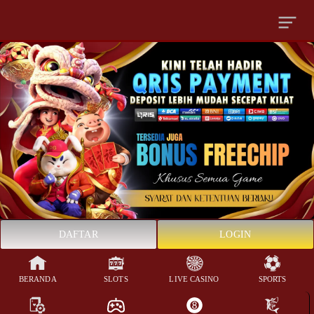
Koinslot888 Login
Koinslot888 Slot
Koinslot888 Link Alternatif
DAFTAR
LOGIN
BERANDA
SLOTS
LIVE CASINO
SPORTS