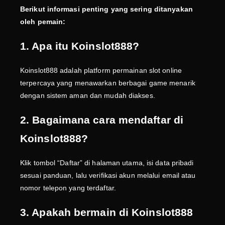
Berikut informasi penting yang sering ditanyakan
oleh pemain:
1. Apa itu Koinslot888?
Koinslot888 adalah platform permainan slot online
terpercaya yang menawarkan berbagai game menarik
dengan sistem aman dan mudah diakses.
2. Bagaimana cara mendaftar di
Koinslot888?
Klik tombol “Daftar” di halaman utama, isi data pribadi
sesuai panduan, lalu verifikasi akun melalui email atau
nomor telepon yang terdaftar.
3. Apakah bermain di Koinslot888